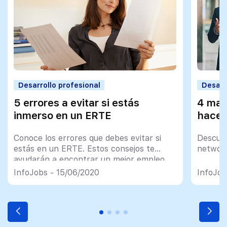
Desarrollo profesional
Desarr
5 errores a evitar si estás
4 man
inmerso en un ERTE
hacer
Conoce los errores que debes evitar si
Descub
estás en un ERTE. Estos consejos te
network
ayudarán a encontrar un mejor empleo.
InfoJobs - 15/06/2020
InfoJob