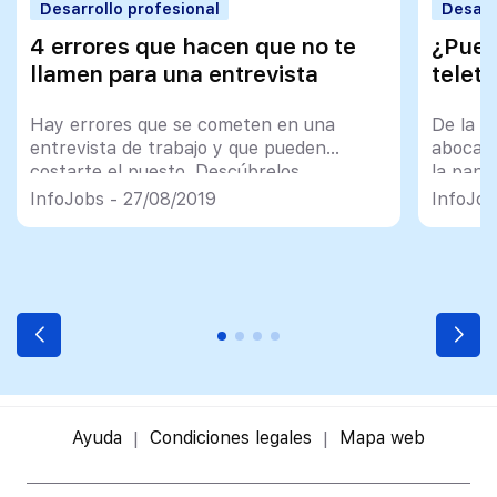
Desarrollo profesional
Desarr
4 errores que hacen que no te
¿Pued
llamen para una entrevista
teletr
Hay errores que se cometen en una
De la n
entrevista de trabajo y que pueden
abocado
costarte el puesto. Descúbrelos.
la pand
teletra
InfoJobs - 27/08/2019
InfoJob
Ayuda
Condiciones legales
Mapa web