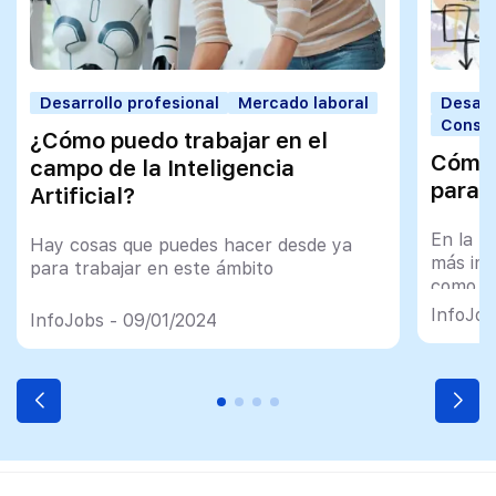
Desarrollo profesional
Mercado laboral
Desarr
Consej
¿Cómo puedo trabajar en el
Cómo 
campo de la Inteligencia
para 
Artificial?
En la b
Hay cosas que puedes hacer desde ya
más imp
para trabajar en este ámbito
como la
cuidarl
InfoJob
InfoJobs - 09/01/2024