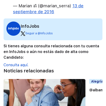
— Marian ॐ (@marian_serra)
13 de
septiembre de 2016
InfoJobs
Seguir a @InfoJobs
Si tienes alguna consulta relacionada con tu cuenta
en InfoJobs o aún no estás dado de alta como
Candidato:
Consulta aquí.
Noticias relacionadas
Alegrías
@albama