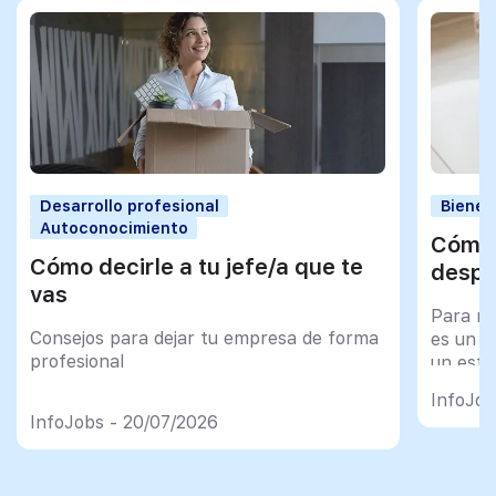
Desarrollo profesional
Bienes
Autoconocimiento
Cómo 
Cómo decirle a tu jefe/a que te
despu
vas
Para mu
Consejos para dejar tu empresa de forma
es un tr
profesional
un esfu
import
InfoJob
InfoJobs - 20/07/2026