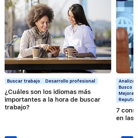
Buscar trabajo
Desarrollo profesional
Analiza t
Busco tr
¿Cuáles son los idiomas más
Mejorar 
importantes a la hora de buscar
Reputaci
trabajo?
7 conse
en las 