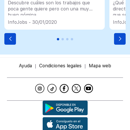
Descubre cuáles son los trabajos que
¿Qué as
poca gente quiere pero con una muy
directi
buen nómina
que se 
a final de mes
InfoJob
InfoJobs - 30/01/2020
InfoJob
futuro'
InfoJob
sobre l
"Los fu
más hum
[…]
Ayuda
Condiciones legales
Mapa web