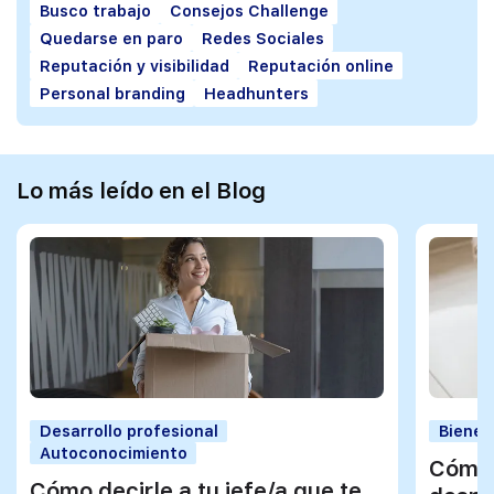
Busco trabajo
Consejos Challenge
Quedarse en paro
Redes Sociales
Reputación y visibilidad
Reputación online
Personal branding
Headhunters
Lo más leído en el Blog
Desarrollo profesional
Bienes
Autoconocimiento
Cómo 
Cómo decirle a tu jefe/a que te