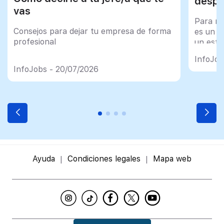
despu
vas
Para mu
Consejos para dejar tu empresa de forma
es un tr
profesional
un esfu
import
InfoJob
InfoJobs - 20/07/2026
Ayuda
Condiciones legales
Mapa web