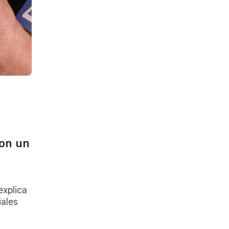
son un
explica
iales