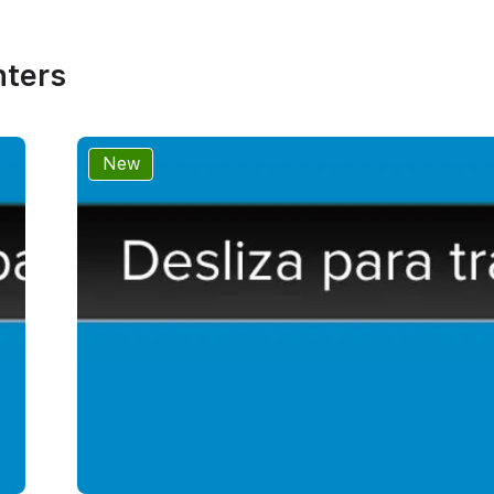
nters
New