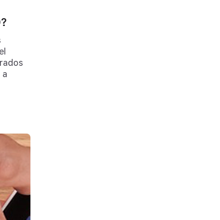
0?
s
el
orados
 a