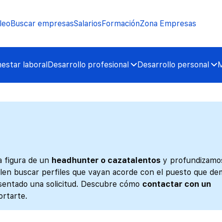
leo
Buscar empresas
Salarios
Formación
Zona Empresas
nestar laboral
Desarrollo profesional
Desarrollo personal
M
a figura de un
headhunter o cazatalentos
y profundizamo
elen buscar perfiles que vayan acorde con el puesto que d
esentado una solicitud. Descubre cómo
contactar con un
rtarte.