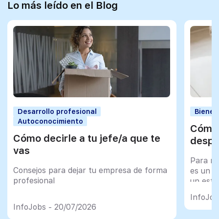
Lo más leído en el Blog
Desarrollo profesional
Bienes
Autoconocimiento
Cómo 
Cómo decirle a tu jefe/a que te
despu
vas
Para mu
Consejos para dejar tu empresa de forma
es un tr
profesional
un esfu
import
InfoJob
InfoJobs - 20/07/2026