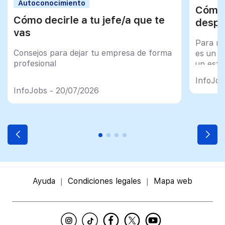
Autoconocimiento
Cómo 
Cómo decirle a tu jefe/a que te
despu
vas
Para mu
Consejos para dejar tu empresa de forma
es un tr
profesional
un esfu
import
InfoJob
InfoJobs - 20/07/2026
Ayuda
Condiciones legales
Mapa web