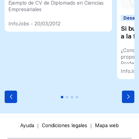
Ejemplo de CV de Diplomado en Ciencias
Empresariales
Desarr
InfoJobs - 20/03/2012
Si bus
a la 
¿Conoce
proporc
Profesi
InfoJob
Ayuda
Condiciones legales
Mapa web