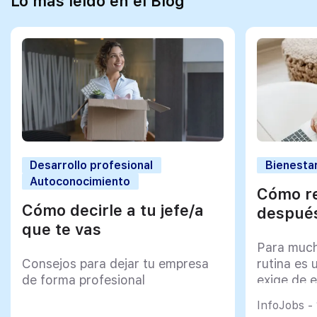
Lo más leído en el Blog
Desarrollo profesional
Bienestar
Autoconocimiento
Cómo re
Cómo decirle a tu jefe/a
después
que te vas
Para much
Consejos para dejar tu empresa
rutina es 
de forma profesional
exige de e
psicológi
InfoJobs -