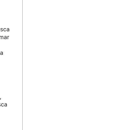
usca
omar
la
,
sca