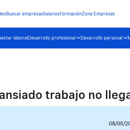
leo
Buscar empresas
Salarios
Formación
Zona Empresas
nestar laboral
Desarrollo profesional
Desarrollo personal
M
ansiado trabajo no lleg
08/05/2