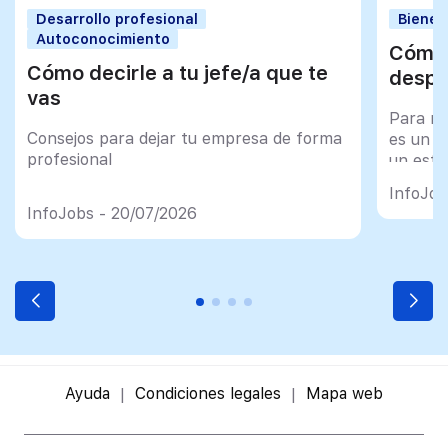
Desarrollo profesional
Bienes
Autoconocimiento
Cómo 
Cómo decirle a tu jefe/a que te
despu
vas
Para mu
Consejos para dejar tu empresa de forma
es un tr
profesional
un esfu
import
InfoJob
InfoJobs - 20/07/2026
Ayuda
Condiciones legales
Mapa web