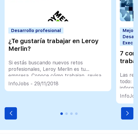
Desarrollo profesional
Mejorar
Desarr
¿Te gustaría trabajar en Leroy
Execut
Merlin?
7 con
trabaj
Si estás buscando nuevos retos
profesionales, Leroy Merlin es tu
Las red
empresa. Conoce cómo trabajan, revisa
todo: l
sus ofertas de trabajo y dale vida a tus
InfoJobs - 29/11/2018
informa
ideas
empleo
InfoJob