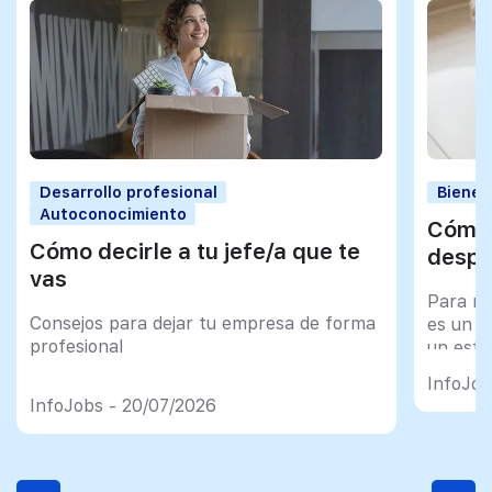
Desarrollo profesional
Bienes
Autoconocimiento
Cómo 
Cómo decirle a tu jefe/a que te
despu
vas
Para mu
Consejos para dejar tu empresa de forma
es un tr
profesional
un esfu
import
InfoJob
InfoJobs - 20/07/2026