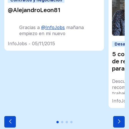
@AlejandroLeon81
Gracias a
@InfoJobs
mañana
empiezo en mi nuevo
trabajo.Pensaba que no
InfoJobs - 05/11/2015
Desarr
funcionaba pero me
equivocaba.
#gracias
5 cos
#unanuevavida
de re
— Alejandro León
para 
(@AlejandroLeon81)
julio 29,
2015
Descubr
recomen
trabajo
cuenta
InfoJob