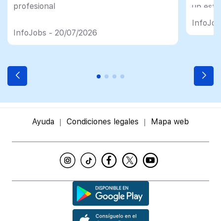
profesional
un esfu
import
InfoJob
InfoJobs - 20/07/2026
Ayuda
Condiciones legales
Mapa web