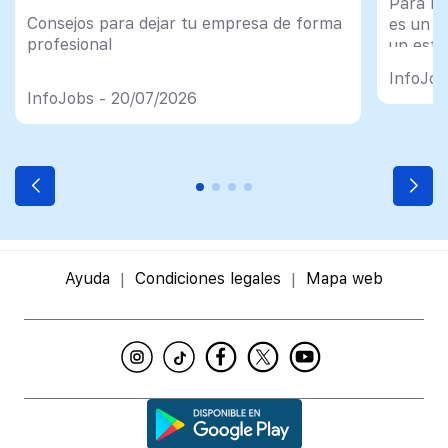
Para mu
Consejos para dejar tu empresa de forma
es un tr
profesional
un esfu
import
InfoJob
InfoJobs - 20/07/2026
Ayuda
Condiciones legales
Mapa web