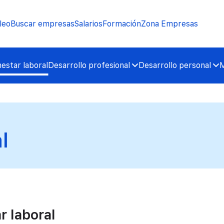
leo
Buscar empresas
Salarios
Formación
Zona Empresas
nestar laboral
Desarrollo profesional
Desarrollo personal
M
l
r laboral