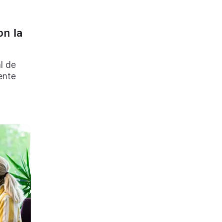
n la
l de
ente