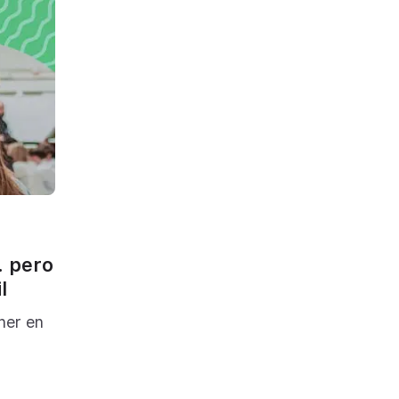
… pero
l
ner en