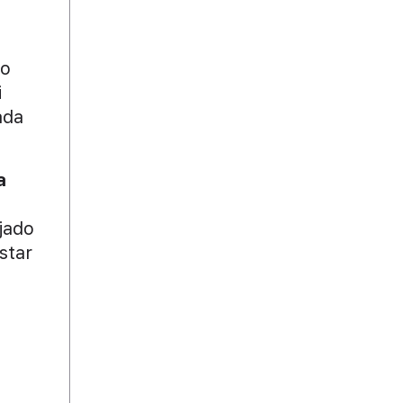
so
i
ada
a
jado
star
o