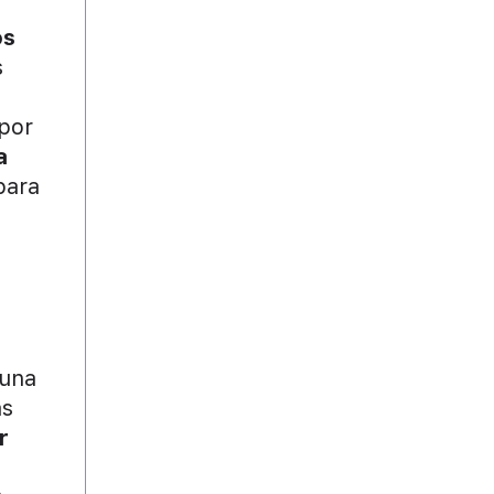
os
s
 por
a
para
 una
as
r