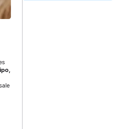
es
ipo,
sale