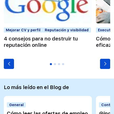
Mejorar CV y perfil
Reputación y visibilidad
Executi
4 consejos para no destruir tu
Cómo g
reputación online
eficaz
Lo más leído en el Blog de
General
Contra
Cómo leer las ofertas de empleo
@inde