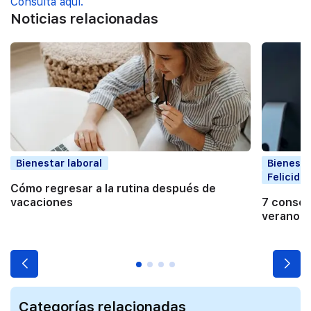
Consulta aquí.
Noticias relacionadas
Bienestar laboral
Bienesta
Felicida
Cómo regresar a la rutina después de
vacaciones
7 consejo
verano
Categorías relacionadas