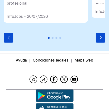
profesional
un esfu
import
InfoJob
InfoJobs - 20/07/2026
Ayuda
Condiciones legales
Mapa web