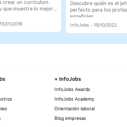
a crear un currículum
Descubre quién es el jef
 y que muestre lo mejor
perfecto para los profe
españoles
 15/01/2016
InfoJobs - 19/10/2022
bs
+ InfoJobs
InfoJobs Awards
sotros
InfoJobs Academy
pleo
Orientación laboral
a
Blog empresas