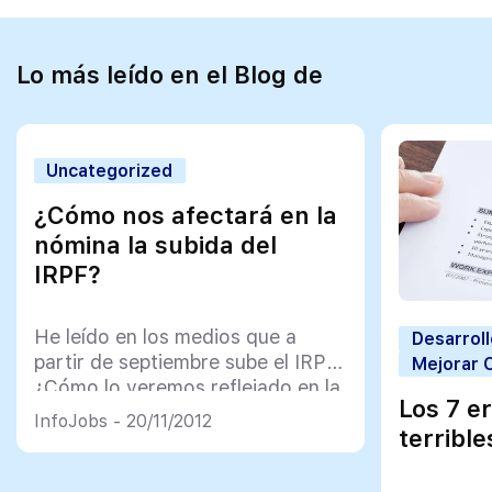
Lo más leído en el Blog de
Uncategorized
¿Cómo nos afectará en la
nómina la subida del
IRPF?
He leído en los medios que a
Desarroll
partir de septiembre sube el IRPF.
Mejorar C
¿Cómo lo veremos reflejado en la
Los 7 e
nómina? link
InfoJobs - 20/11/2012
terribl
http://primerempleo.infojobs.net/questions/2998
nos-afectara-en-la-nomina-la-
subida-del-irpf.html feed_autor