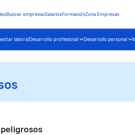
leo
Buscar empresas
Salarios
Formación
Zona Empresas
nestar laboral
Desarrollo profesional
Desarrollo personal
M
osos
 peligrosos