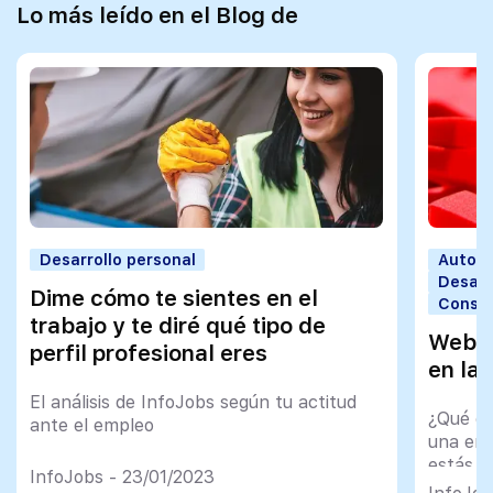
Lo más leído en el Blog de
Desarrollo personal
Autoco
Desarr
Dime cómo te sientes en el
Consej
trabajo y te diré qué tipo de
Webina
perfil profesional eres
en la 
El análisis de InfoJobs según tu actitud
¿Qué di
ante el empleo
una ent
estás t
InfoJobs - 23/01/2023
al recl