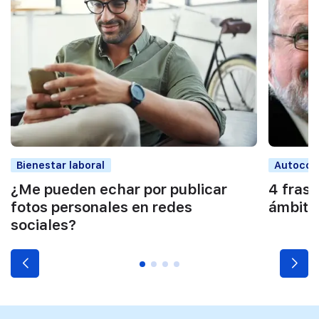
Bienestar laboral
Autocon
¿Me pueden echar por publicar
4 frase
fotos personales en redes
ámbito
sociales?