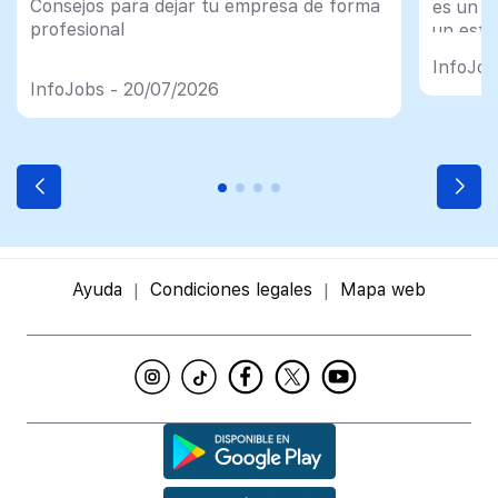
Consejos para dejar tu empresa de forma
es un tr
profesional
un esfu
import
InfoJob
InfoJobs - 20/07/2026
Ayuda
Condiciones legales
Mapa web