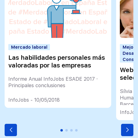
Mercado laboral
Mejorar
Desarr
Las habilidades personales más
Consej
valoradas por las empresas
Webin
selec
Informe Anual InfoJobs ESADE 2017 ·
Principales conclusiones
Sílvia 
Humano
InfoJobs - 10/05/2018
Barcelo
prepara
InfoJob
transmi