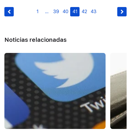
1
…
39
40
41
42
43
Noticias relacionadas