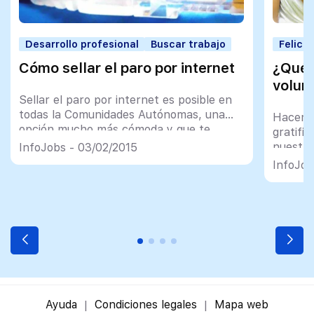
Desarrollo profesional
Buscar trabajo
Felici
Cómo sellar el paro por internet
¿Qué 
volun
Sellar el paro por internet es posible en
todas la Comunidades Autónomas, una
Hacer v
opción mucho más cómoda y que te
gratifi
permite hacer el trámite de una forma
nuestra
InfoJobs - 03/02/2015
muy rápida
lo ejec
InfoJob
Ayuda
Condiciones legales
Mapa web