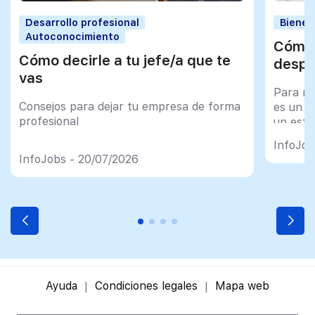
Desarrollo profesional
Bienes
Autoconocimiento
Cómo 
Cómo decirle a tu jefe/a que te
despu
vas
Para mu
Consejos para dejar tu empresa de forma
es un tr
profesional
un esfu
import
InfoJob
InfoJobs - 20/07/2026
Ayuda
Condiciones legales
Mapa web