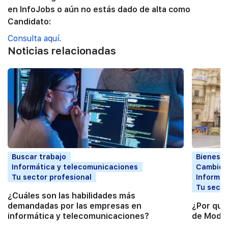
en InfoJobs o aún no estás dado de alta como
Candidato:
Consulta aquí.
Noticias relacionadas
Buscar trabajo
Bienesta
Informática y telecomunicaciones
Cambio p
Tu sector profesional
Informát
Tu secto
¿Cuáles son las habilidades más
demandadas por las empresas en
¿Por qué
informática y telecomunicaciones?
de Moda