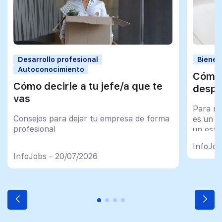
Desarrollo profesional
Bienes
Autoconocimiento
Cómo 
Cómo decirle a tu jefe/a que te
despu
vas
Para mu
Consejos para dejar tu empresa de forma
es un tr
profesional
un esfu
import
InfoJob
InfoJobs - 20/07/2026