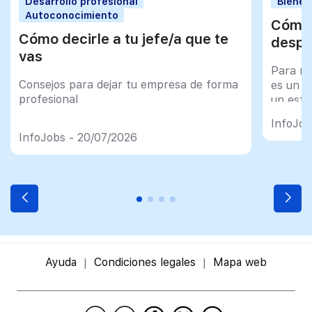
Desarrollo profesional
Bienes
Autoconocimiento
Cómo 
Cómo decirle a tu jefe/a que te
despu
vas
Para mu
Consejos para dejar tu empresa de forma
es un tr
profesional
un esfu
import
InfoJob
InfoJobs - 20/07/2026
Ayuda
Condiciones legales
Mapa web