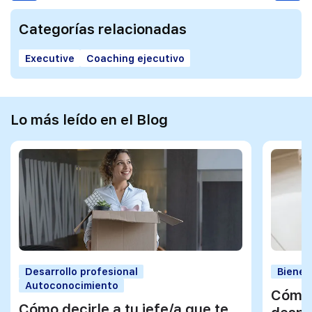
Categorías relacionadas
Executive
Coaching ejecutivo
Lo más leído en el Blog
Desarrollo profesional
Bienes
Autoconocimiento
Cómo 
Cómo decirle a tu jefe/a que te