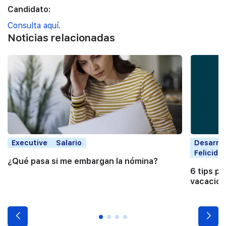
Candidato:
Consulta aquí.
Noticias relacionadas
Executive
Salario
Desarrol
Felicida
¿Qué pasa si me embargan la nómina?
6 tips pa
vacacio