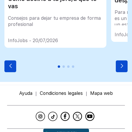
despu
vas
Para mu
Consejos para dejar tu empresa de forma
es un tr
profesional
un esfu
import
InfoJob
InfoJobs - 20/07/2026
Ayuda
Condiciones legales
Mapa web