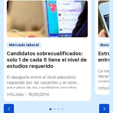
Mercado laboral
Buscar
Candidatos sobrecualificados:
Estruc
solo 1 de cada 5 tiene el nivel de
entrev
estudios requerido
La mayo
tienen 
El desajuste entre el nivel educativo
similar
requerido por las vacantes y el nivel
entrevis
educativo de los candidatos inscritos
InfoJob
siguien
todavía sigue siendo significativo
InfoJobs - 16/05/2014
Detalle
caso qu
tercero