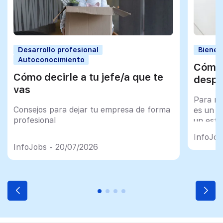
Desarrollo profesional
Bienes
Autoconocimiento
Cómo 
Cómo decirle a tu jefe/a que te
despu
vas
Para mu
Consejos para dejar tu empresa de forma
es un tr
profesional
un esfu
import
InfoJob
InfoJobs - 20/07/2026