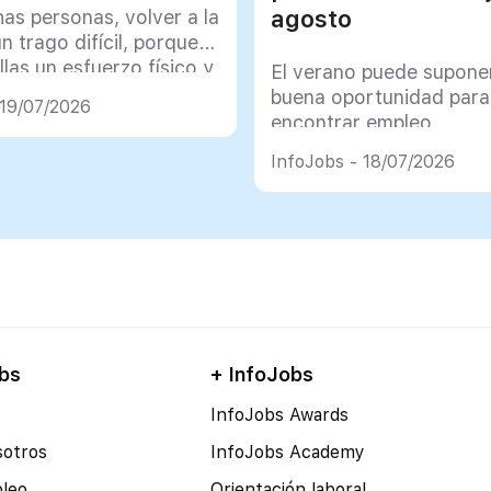
agosto
as personas, volver a la
un trago difícil, porque
llas un esfuerzo físico y
El verano puede supone
co muy importante
buena oportunidad para
 19/07/2026
encontrar empleo
InfoJobs - 18/07/2026
bs
+ InfoJobs
InfoJobs Awards
sotros
InfoJobs Academy
pleo
Orientación laboral