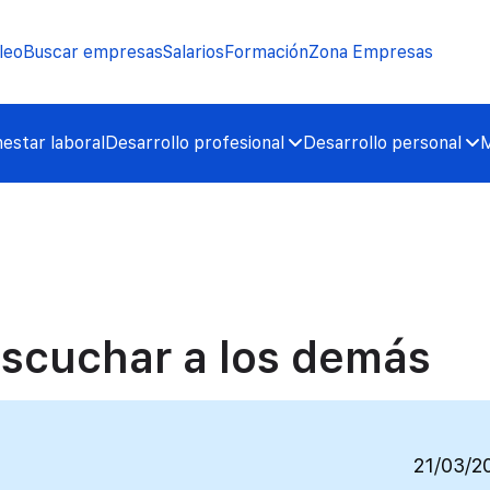
leo
Buscar empresas
Salarios
Formación
Zona Empresas
nestar laboral
Desarrollo profesional
Desarrollo personal
M
escuchar a los demás
21/03/2