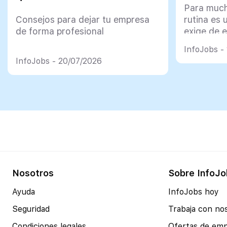
Para much
Consejos para dejar tu empresa
rutina es 
de forma profesional
exige de e
psicológi
InfoJobs -
InfoJobs - 20/07/2026
Nosotros
Sobre InfoJo
Ayuda
InfoJobs hoy
Seguridad
Trabaja con no
Condiciones legales
Ofertas de em