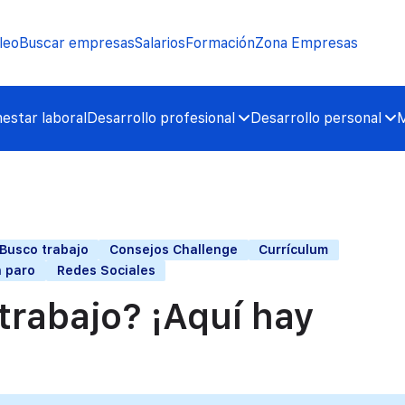
leo
Buscar empresas
Salarios
Formación
Zona Empresas
nestar laboral
Desarrollo profesional
Desarrollo personal
M
Busco trabajo
Consejos Challenge
Currículum
 paro
Redes Sociales
trabajo? ¡Aquí hay