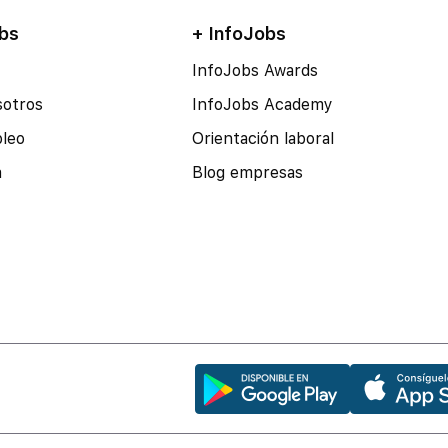
bs
+ InfoJobs
InfoJobs Awards
sotros
InfoJobs Academy
pleo
Orientación laboral
a
Blog empresas