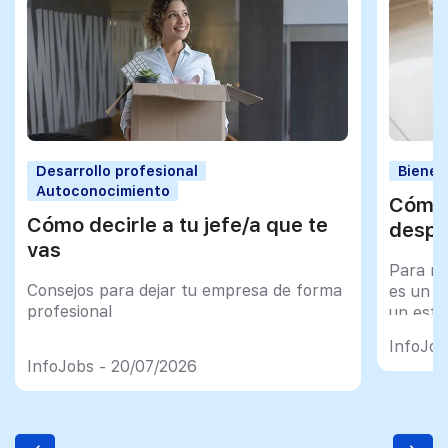
Desarrollo profesional
Bienes
Autoconocimiento
Cómo 
Cómo decirle a tu jefe/a que te
despu
vas
Para mu
Consejos para dejar tu empresa de forma
es un tr
profesional
un esfu
import
InfoJob
InfoJobs - 20/07/2026