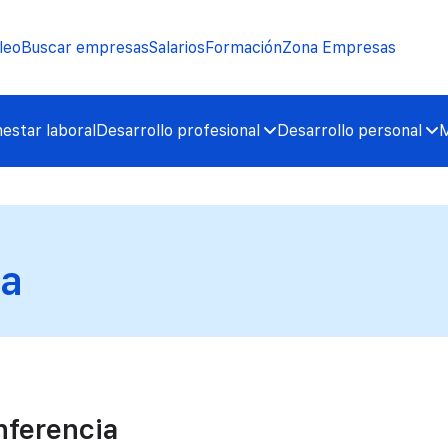
leo
Buscar empresas
Salarios
Formación
Zona Empresas
nestar laboral
Desarrollo profesional
Desarrollo personal
M
ia
nferencia