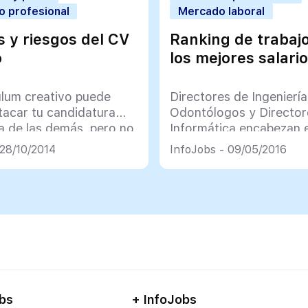
o profesional
Mercado laboral
s y riesgos del CV
Ranking de trabaj
o
los mejores salari
ulum creativo puede
Directores de Ingeniería
tacar tu candidatura
Odontólogos y Director
a de las demás, pero no
Informática encabezan e
s recomendable
 28/10/2014
InfoJobs - 09/05/2016
bs
+ InfoJobs