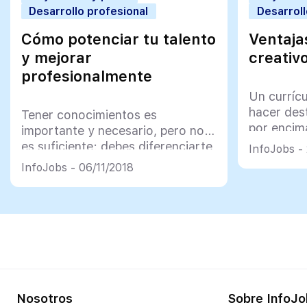
Desarrollo profesional
Desarroll
Cómo potenciar tu talento
Ventaja
y mejorar
creativ
profesionalmente
Un curríc
hacer des
Tener conocimientos es
por encim
importante y necesario, pero no
siempre e
es suficiente: debes diferenciarte
InfoJobs -
de los demás con una propuesta
InfoJobs - 06/11/2018
de valor bien definida
Nosotros
Sobre InfoJo