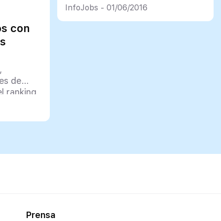
InfoJobs - 01/06/2016
de empezar a trabaja r
🙂
os con
os
— Srta. Carter
(@_Yai29)
22 de mayo
de 2016
,
es de
l ranking
Prensa