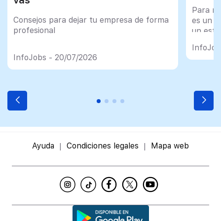
vas
Para mu
Consejos para dejar tu empresa de forma
es un tr
profesional
un esfu
import
InfoJob
InfoJobs - 20/07/2026
Ayuda
Condiciones legales
Mapa web