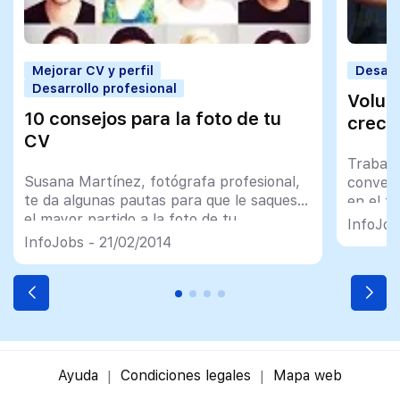
Mejorar CV y perfil
Desarr
Desarrollo profesional
Volun
10 consejos para la foto de tu
crece
CV
Trabaja
Susana Martínez, fotógrafa profesional,
convert
te da algunas pautas para que le saques
en el t
el mayor partido a la foto de tu
puede a
InfoJob
currículum y transmitas una imagen
InfoJobs - 21/02/2014
profesional
Ayuda
Condiciones legales
Mapa web