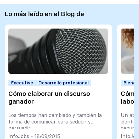
Lo más leído en el Blog de
Executive
Desarrollo profesional
Bienes
Cómo elaborar un discurso
Cómo 
ganador
labor
Los tiempos han cambiado y también la
Un abog
forma de comunicar para seducir y
identif
persuadir
denunci
InfoJobs - 18/09/2015
InfoJob