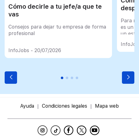
Cómo 
Cómo decirle a tu jefe/a que te
despu
vas
Para mu
Consejos para dejar tu empresa de forma
es un tr
profesional
un esfu
import
InfoJob
InfoJobs - 20/07/2026
Ayuda
Condiciones legales
Mapa web