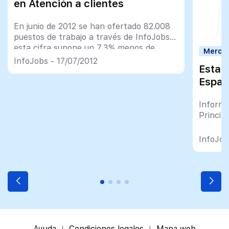
en Atención a clientes
En junio de 2012 se han ofertado 82.008
puestos de trabajo a través de InfoJobs,
esta cifra supone un 7,3% menos de
Mercad
ofertas que en junio de 2011. Se
InfoJobs - 17/07/2012
Estad
celebraron 1.284.223 contratos en
España durante el mes de junio. Auque
Espa
esta cifra representa un aumento del
6,7% respecto al mes anterior, supone
Informe
una disminución del […]
Princip
InfoJob
Ayuda
Condiciones legales
Mapa web