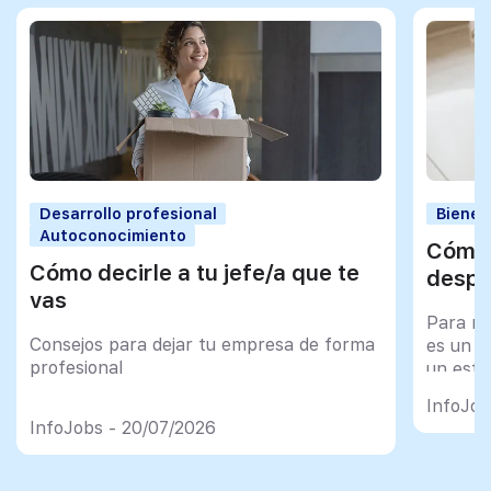
Desarrollo profesional
Bienes
Autoconocimiento
Cómo 
Cómo decirle a tu jefe/a que te
despu
vas
Para mu
Consejos para dejar tu empresa de forma
es un tr
profesional
un esfu
import
InfoJob
InfoJobs - 20/07/2026