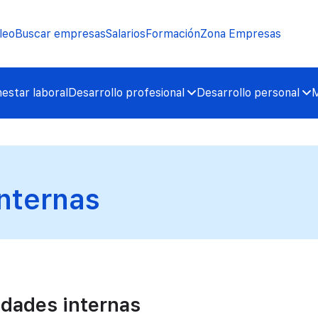
leo
Buscar empresas
Salarios
Formación
Zona Empresas
nestar laboral
Desarrollo profesional
Desarrollo personal
M
nternas
idades internas