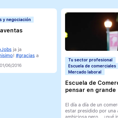
s y negociación
aventas
oJobs
ja ja
nisimo
!
#gracias
a
Tu sector profesional
ros por la gran
 01/06/2016
Escuela de comerciales
r
#social
que
Mercado laboral
s!!
Escuela de Comerc
nica Mendoza
pensar en grande
nicaventas)
March
16
El día a día de un comer
estar presidido por una 
ambiciosa pero… ¿qué i