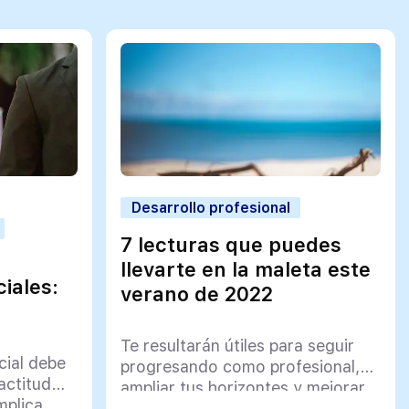
Desarrollo profesional
7 lecturas que puedes
llevarte en la maleta este
iales:
verano de 2022
Te resultarán útiles para seguir
cial debe
progresando como profesional,
actitud
ampliar tus horizontes y mejorar
mplica
en ciertas facetas o habilidades