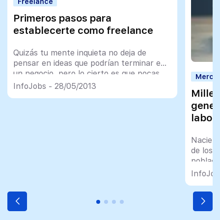
Freelance
Primeros pasos para
establecerte como freelance
Quizás tu mente inquieta no deja de
pensar en ideas que podrían terminar en
un negocio, pero lo cierto es que pocas
Mercad
acaban materializándose. Para
InfoJobs - 28/05/2013
Mille
conseguirlo, deberás realizar un trabajo
importante de planificación y ser
gener
organizado. Piensa que: – Todas las ideas
labor
enfocadas al éxito deben contar con un
importante trabajo de planificación. – En
Naciero
[…]
de los 
poblaci
con la 
InfoJob
pragmát
equipo.