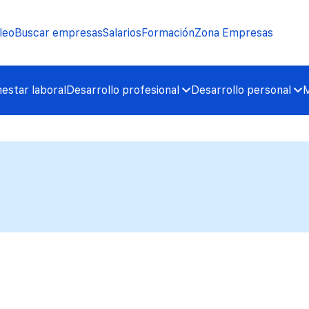
leo
Buscar empresas
Salarios
Formación
Zona Empresas
nestar laboral
Desarrollo profesional
Desarrollo personal
M