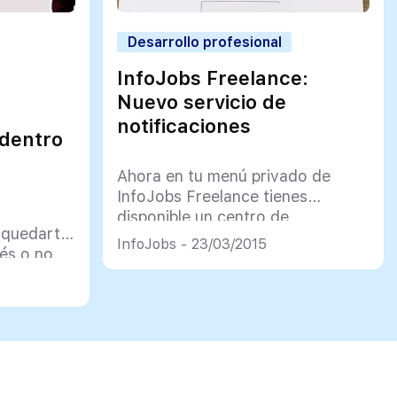
Desarrollo profesional
InfoJobs Freelance:
Nuevo servicio de
notificaciones
 dentro
Ahora en tu menú privado de
InfoJobs Freelance tienes
disponible un centro de
 quedarte
notificaciones que te informará
InfoJobs - 23/03/2015
és o no
de las novedades que se
 futuro
producen en tu cuenta. Cada vez
ello
que ocurra algo en tus contratos
de mostraremos una notificación
para que puedas gestionar tu
actividad con eficiencia. Estas
son algunas de las notificaciones