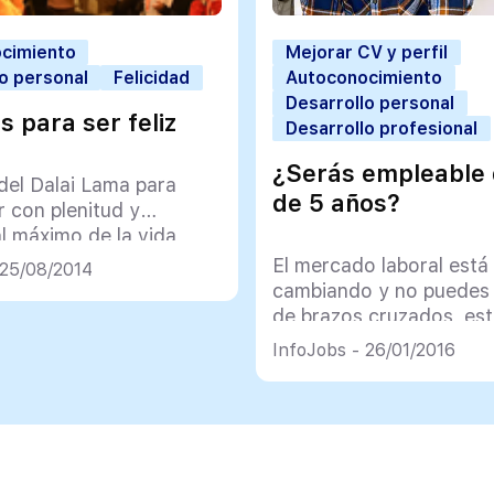
cimiento
Mejorar CV y perfil
o personal
Felicidad
Autoconocimiento
Desarrollo personal
s para ser feliz
Desarrollo profesional
¿Serás empleable
del Dalai Lama para
de 5 años?
ir con plenitud y
al máximo de la vida
El mercado laboral está
 25/08/2014
cambiando y no puedes
de brazos cruzados, est
en activo. ¿Por qué? Tu
InfoJobs - 26/01/2016
profesional depende de 