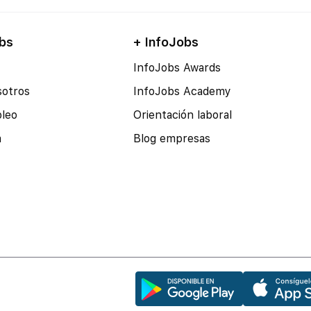
bs
+ InfoJobs
InfoJobs Awards
sotros
InfoJobs Academy
pleo
Orientación laboral
a
Blog empresas