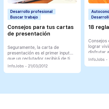
Desarrollo profesional
Autocono
Buscar trabajo
Desarroll
Consejos para tus cartas
18 regla
de presentación
Consejos 
lograr viv
Seguramente, la carta de
disfrutar 
presentación es el primer input
que un reclutador recibirá de ti.
InfoJobs -
Recuerda que: – Es una
InfoJobs - 21/03/2012
oportunidad única para mostrar
tu lado más personal (más allá de
la frialdad de CV). – Es
importante mostrar motivación
y/o conocimiento sobre la
empresa. – Indica brevemente por
qué crees que eres adecuado/a
para […]