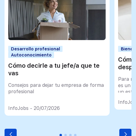
Desarrollo profesional
Bienes
Autoconocimiento
Cómo 
Cómo decirle a tu jefe/a que te
despu
vas
Para mu
Consejos para dejar tu empresa de forma
es un tr
profesional
un esfu
import
InfoJob
InfoJobs - 20/07/2026