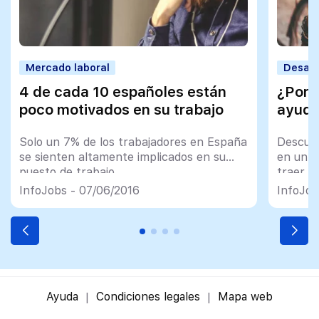
Mercado laboral
Desarr
4 de cada 10 españoles están
¿Por 
poco motivados en su trabajo
ayudar
Solo un 7% de los trabajadores en España
Descub
se sienten altamente implicados en su
en un a
puesto de trabajo
traer e
profesi
InfoJobs - 07/06/2016
InfoJob
Ayuda
Condiciones legales
Mapa web