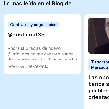
Lo más leído en el Blog de
Contratos y negociación
@cristinna135
Ahora sí!Gracias de nuevo
@InfoJobs no me cansaré nunca
de agradeceros las 2veces que he
Tu sector
trabajado gracias a vosotros
InfoJobs - 26/06/2014
Mercado 
pic.twitter.com/QXlRsRc9NV —
Cristina ♡ (@cristinna135) June
Las opo
26, 2014
banca s
perfiles
orienta