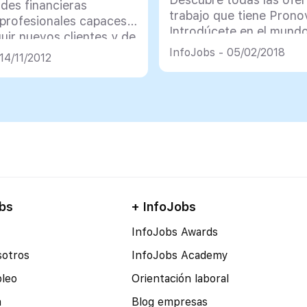
des financieras
trabajo que tiene Prono
 profesionales capaces
Introdúcete en el mundo
uir nuevos clientes y de
moda y del sector nupci
el riesgo y la devolución
InfoJobs - 05/02/2018
14/11/2012
Trabajar en Pronovias
ditos
bs
+ InfoJobs
InfoJobs Awards
sotros
InfoJobs Academy
pleo
Orientación laboral
a
Blog empresas