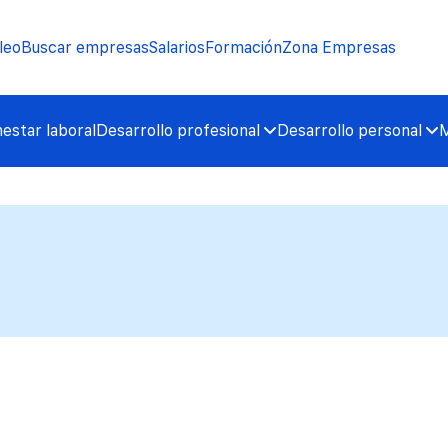
leo
Buscar empresas
Salarios
Formación
Zona Empresas
nestar laboral
Desarrollo profesional
Desarrollo personal
M