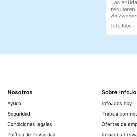
Las entida
requieren
de conseg
gestionar 
InfoJobs - 
de los cré
Nosotros
Sobre InfoJo
Ayuda
InfoJobs hoy
Seguridad
Trabaja con no
Condiciones legales
Ofertas de em
Política de Privacidad
InfoJobs Previ