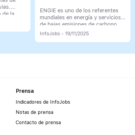
vias.
ENGIE es uno de los referentes
 de la
mundiales en energía y servicios
al.
de bajas emisiones de carbono
que tiene como propósito
InfoJobs - 19/11/2025
acelerar la transición energética
hacia una economía neutra en
carbono a través del desarrollo
de energías renovables y
soluciones industriales para la
descarbonización de sus clientes.
La compañía prioriza la seguridad
y salud de sus […]
Prensa
Indicadores de InfoJobs
Notas de prensa
Contacto de prensa