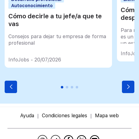
Autoconocimiento
Cómo 
Cómo decirle a tu jefe/a que te
despu
vas
Para mu
Consejos para dejar tu empresa de forma
es un tr
profesional
un esfu
import
InfoJob
InfoJobs - 20/07/2026
Ayuda
Condiciones legales
Mapa web